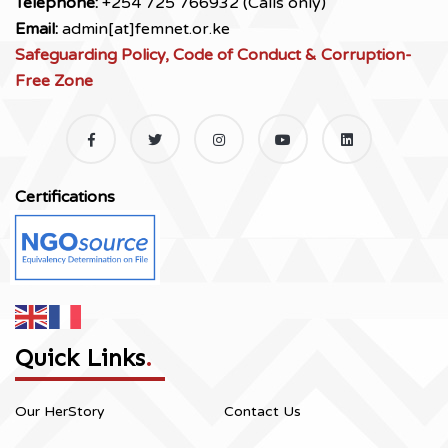
Telephone:
+254 725 766932 (Calls only)
Email:
admin[at]femnet.or.ke
Safeguarding Policy, Code of Conduct & Corruption-
Free Zone
Certifications
Quick Links
.
Our HerStory
Contact Us