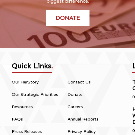
biggest difference.
DONATE
Quick Links
.
Our HerStory
Contact Us
Our Strategic Priorities
Donate
0
Resources
Careers
H
FAQs
Annual Reports
0
Press Releases
Privacy Policy